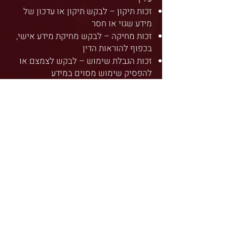
זכות תיקון – לבקש תיקון או עדכון של
מידע שגוי או חסר
זכות מחיקה – לבקש מחיקת מידע אישי,
בכפוף להוראות הדין
זכות הגבלת שימוש – לבקש לצמצם או
להפסיק שימוש מסוים במידע
זכות התנגדות לדיוור ישיר – להסיר עצמך
מרשימות תפוצה
9. יצירת קשר
לכל שאלה, בקשה או פנייה בנוגע
למדיניות פרטיות זו או למימוש זכויותיך,
ניתן לפנות אלינו:
דוא"ל:
taikolife.il@gmail.com
טלפון: 058-5565609
10. שינויים במדיניות הפרטיות
החברה שומרת לעצמה את הזכות לעדכן
מדיניות זו מעת לעת.