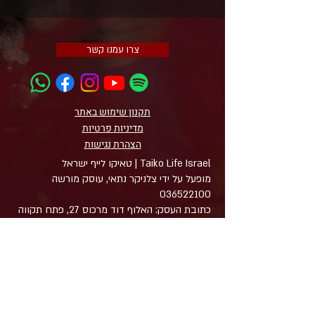
קוטר - 2.8
צרו עמנו קשר
תקנון שימוש באתר
מדיניות פרטיות
הצהרת
נגישות
Taiko Life Israel | טאיקו לייף ישראל
מופעל על ידי צלניקר נתאי, עוסק מורשה
036522100
כתובת העסק: האלוף דוד מרכוס 27, פתח תקווה
4927761
טלפון ו-WhatsApp: 058-5565609
דוא״ל: taikolife.il@gmail.com
© כל הזכויות שמורות לטאיקו לייף ישראל