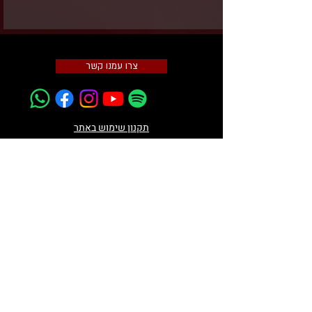
צרו עמנו קשר
תקנון שימוש באתר
מדיניות פרטיות
הצהרת
נגישות
Taiko Life Israel | טאיקו לייף ישראל
מופעל על ידי צלניקר נתאי, עוסק מורשה
036522100
כתובת העסק: האלוף דוד מרכוס 27, פתח תקווה
4927761
טלפון ו-WhatsApp: 058-5565609
דוא״ל: taikolife.il@gmail.com
© כל הזכויות שמורות לטאיקו לייף ישראל