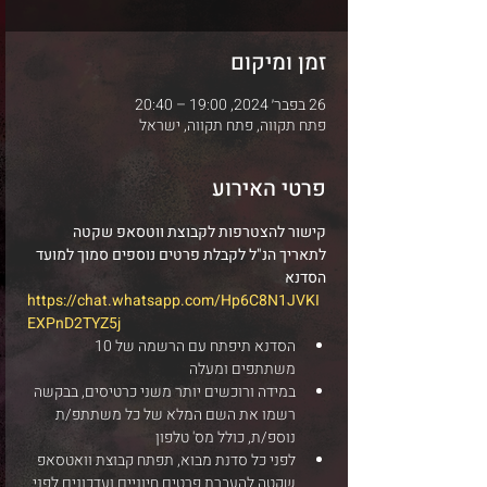
זמן ומיקום
26 בפבר׳ 2024, 19:00 – 20:40
פתח תקווה, פתח תקווה, ישראל
פרטי האירוע
קישור להצטרפות לקבוצת ווטסאפ שקטה 
לתאריך הנ"ל לקבלת פרטים נוספים סמוך למועד 
הסדנא
https://chat.whatsapp.com/Hp6C8N1JVKI
EXPnD2TYZ5j
הסדנא תיפתח עם הרשמה של 10 
משתתפים ומעלה
במידה ורוכשים יותר משני כרטיסים, בבקשה 
רשמו את השם המלא של כל משתתפ/ת 
נוספ/ת, כולל מס' טלפון
לפני כל סדנת מבוא, תפתח קבוצת וואטסאפ 
שקטה להעברת פרטים חיוניים ועדכונים לפני 